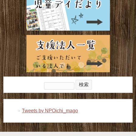
検
索:
Tweets by NPOichi_mago